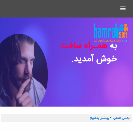
به
همـراه سافت
خوش آمدید.
بخش اصلي
>
بیشتر بدانیم