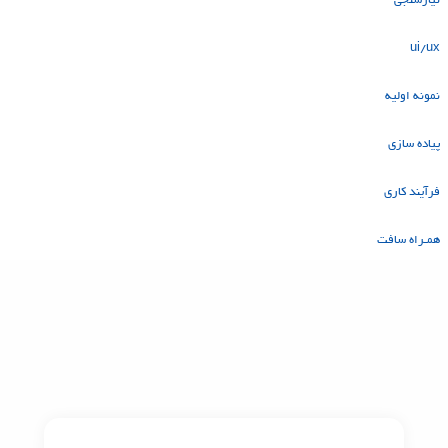
نیازسنجی
ui/ux
نمونه اولیه
پیاده سازی
فرآیند کاری
همـراه سافت