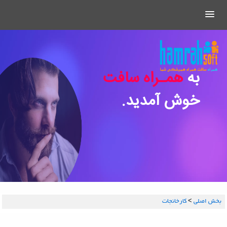
به
همـراه سافت
خوش آمدید.
بخش اصلي
>
کارخانجات