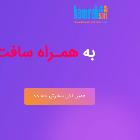
به
همـراه سافت
همین الان سفارش بده >>