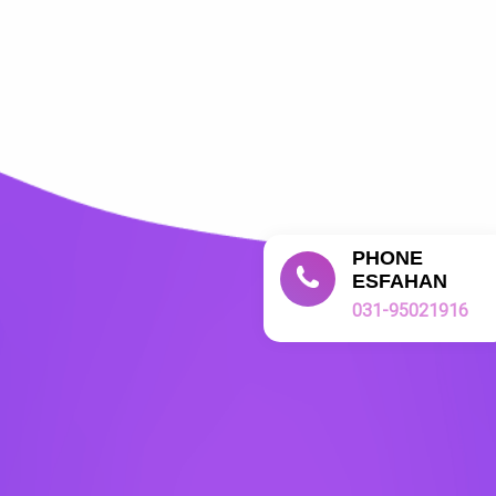
PHONE
ESFAHAN
031-95021916