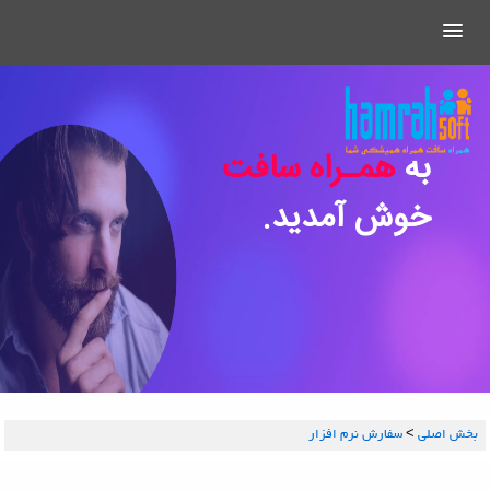
به
همـراه سافت
خوش آمدید.
بخش اصلي
>
سفارش نرم افزار